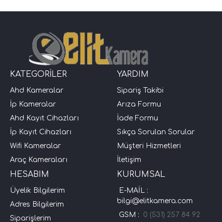
KATEGORİLER
YARDIM
Ahd Kameralar
Sipariş Takibi
İp Kameralar
Arıza Formu
Ahd Kayıt Cihazları
İade Formu
İp Kayıt Cihazları
Sıkça Sorulan Sorular
Wifi Kameralar
Müşteri Hizmetleri
Araç Kameraları
İletişim
HESABIM
KURUMSAL
Üyelik Bilgilerim
E-MAİL :
bilgi@elitkamera.com
Adres Bilgilerim
GSM :
0 (531) 257 84 92
Siparişlerim