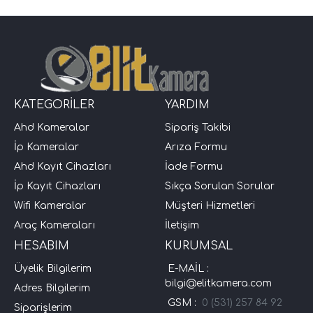
KATEGORİLER
YARDIM
Ahd Kameralar
Sipariş Takibi
İp Kameralar
Arıza Formu
Ahd Kayıt Cihazları
İade Formu
İp Kayıt Cihazları
Sıkça Sorulan Sorular
Wifi Kameralar
Müşteri Hizmetleri
Araç Kameraları
İletişim
HESABIM
KURUMSAL
Üyelik Bilgilerim
E-MAİL :
bilgi@elitkamera.com
Adres Bilgilerim
GSM :
0 (531) 257 84 92
Siparişlerim