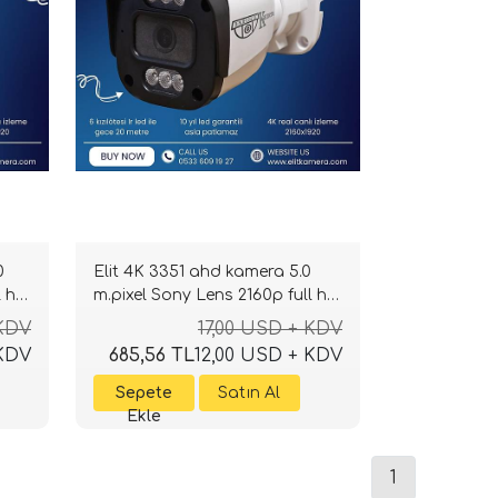
0
Elit 4K 3351 ahd kamera 5.0
l hd
m.pixel Sony Lens 2160p full hd
Gecegörüşlü
 KDV
17,00 USD + KDV
 KDV
685,56 TL
12,00 USD + KDV
1