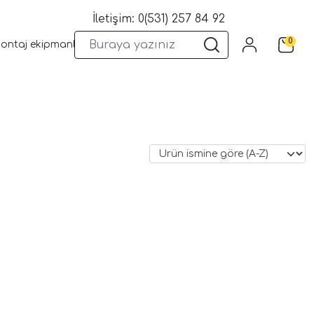
İletişim: 0(531) 257 84 92
0
montaj ekipmanları
Wifi Kameralar
Yangın Sistemleri
Kame