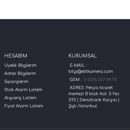
HESABIM
KURUMSAL
Üyelik Bilgilerim
E-MAİL :
bilgi@elitkamera.com
Adres Bilgilerim
GSM :
0 (531) 257 84 92
Siparişlerim
ADRES :Perpa ticaret
Stok Alarm Listem
merkezi B blok Kat :5 No:
Alışveriş Listem
392 ( Denizbank Karşısı )
Fiyat Alarm Listem
Şişli /İstanbul