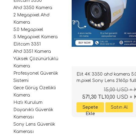
Elitcam 3350
Ahd 3350 Kamera
2 Megapixel Ahd
Kamera
5.0 Megapixel
5 Megapixel Kamera
Elitcam 3351
Ahd 3351 Kamera
Yüksek Çözünürlüklü
Kamera
Profesyonel Güvenlik
Elit 4K 3350 ahd kamera 5.
m.pixel Sony Lens 2160p ful
Sistemi
Gecegörüşlü
Gece Görüş Özellikli
15,00 USD +
Kamera
571,30 TL
10,00 USD +
Hızlı Kurulum
Dayanıklı Güvenlik
Kamerası
Sony Lens Güvenlik
Kamerası