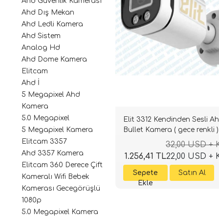
Ahd Güvenlik Kamerası
Ahd Dış Mekan
Ahd Ledli Kamera
Ahd Sistem
Analog Hd
Ahd Dome Kamera
Elitcam
Ahd İ
5 Megapixel Ahd
Kamera
5.0 Megapixel
Elit 3312 Kendinden Sesli A
Bullet Kamera ( gece renkli )
5 Megapixel Kamera
Elitcam 3357
32,00 USD +
Ahd 3357 Kamera
1.256,41 TL
22,00 USD +
Elitcam 360 Derece Çift
Kameralı Wifi Bebek
Kamerası Gecegörüşlü
1080p
5.0 Megapixel Kamera