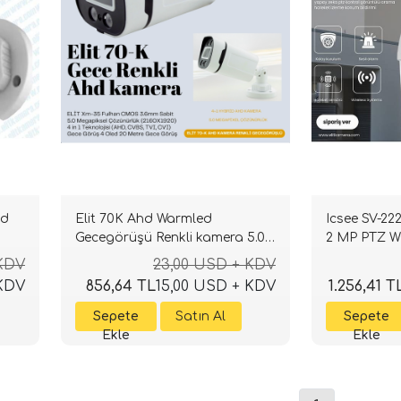
hd
Elit 70K Ahd Warmled
Icsee SV-222
Gecegörüşü Renkli kamera 5.0
2 MP PTZ W
m.pixel Sony Lens 1080p full hd
 KDV
23,00 USD + KDV
Su geçirmez
 KDV
856,64 TL
15,00 USD + KDV
1.256,41 T