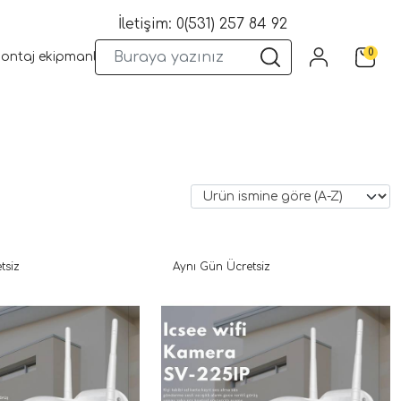
İletişim: 0(531) 257 84 92
0
montaj ekipmanları
Wifi Kameralar
Yangın Sistemleri
Kame
tsiz
Aynı Gün Ücretsiz