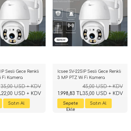
IP Sesli Gece Renkli
Icsee SV-225IP Sesli Gece Renkli
i Fi Kamera
3 MP PTZ Wi Fi Kamera
35,00 USD + KDV
45,00 USD + KDV
L
22,00 USD + KDV
1.998,83 TL
35,00 USD + KDV