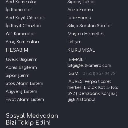
Ahd Kameralar
Sipariş Takibi
İp Kameralar
Arıza Formu
Ahd Kayıt Cihazları
İade Formu
İp Kayıt Cihazları
Sıkça Sorulan Sorular
Wifi Kameralar
Müşteri Hizmetleri
Araç Kameraları
İletişim
HESABIM
KURUMSAL
Üyelik Bilgilerim
E-MAİL :
bilgi@elitkamera.com
Adres Bilgilerim
GSM :
0 (531) 257 84 92
Siparişlerim
ADRES :Perpa ticaret
Stok Alarm Listem
merkezi B blok Kat :5 No:
Alışveriş Listem
392 ( Denizbank Karşısı )
Fiyat Alarm Listem
Şişli /İstanbul
Sosyal Medyadan
Bizi Takip Edin!