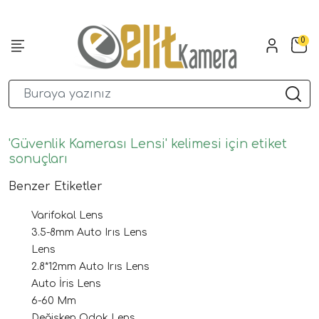
0
'Güvenlik Kamerası Lensi' kelimesi için etiket
sonuçları
Benzer Etiketler
Varifokal Lens
3.5-8mm Auto Irıs Lens
Lens
2.8*12mm Auto Irıs Lens
Auto İris Lens
6-60 Mm
Değişken Odak Lens