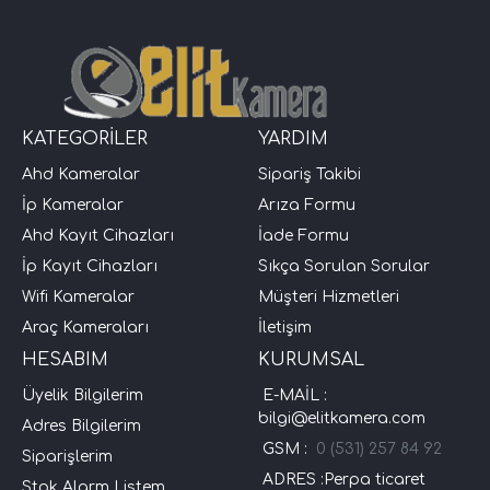
KATEGORİLER
YARDIM
Ahd Kameralar
Sipariş Takibi
İp Kameralar
Arıza Formu
Ahd Kayıt Cihazları
İade Formu
İp Kayıt Cihazları
Sıkça Sorulan Sorular
Wifi Kameralar
Müşteri Hizmetleri
Araç Kameraları
İletişim
HESABIM
KURUMSAL
Üyelik Bilgilerim
E-MAİL :
bilgi@elitkamera.com
Adres Bilgilerim
GSM :
0 (531) 257 84 92
Siparişlerim
ADRES :Perpa ticaret
Stok Alarm Listem