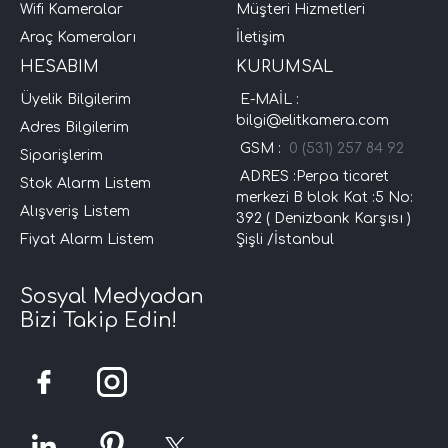
Wifi Kameralar
Müşteri Hizmetleri
Araç Kameraları
İletişim
HESABIM
KURUMSAL
Üyelik Bilgilerim
E-MAİL :
bilgi@elitkamera.com
Adres Bilgilerim
GSM :
0 (531) 257 84 92
Siparişlerim
ADRES :Perpa ticaret
Stok Alarm Listem
merkezi B blok Kat :5 No:
Alışveriş Listem
392 ( Denizbank Karşısı )
Fiyat Alarm Listem
Şişli /İstanbul
Sosyal Medyadan
Bizi Takip Edin!