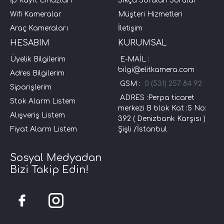
İp Kayıt Cihazları
Sıkça Sorulan Sorular
Wifi Kameralar
Müşteri Hizmetleri
Araç Kameraları
İletişim
HESABIM
KURUMSAL
Üyelik Bilgilerim
E-MAİL :
bilgi@elitkamera.com
Adres Bilgilerim
GSM :
0 (531) 257 84 92
Siparişlerim
ADRES :Perpa ticaret
Stok Alarm Listem
merkezi B blok Kat :5 No:
Alışveriş Listem
392 ( Denizbank Karşısı )
Fiyat Alarm Listem
Şişli /İstanbul
Sosyal Medyadan
Bizi Takip Edin!