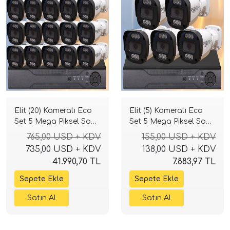
Elit (20) Kameralı Eco
Elit (5) Kameralı Eco
Set 5 Mega Piksel Sony
Set 5 Mega Piksel Sony
Lensli Full HD Gece
Lensli Full HD Gece
765,00 USD + KDV
155,00 USD + KDV
Görüşlü Güvenlik
Görüşlü Güvenlik
735,00 USD + KDV
138,00 USD + KDV
Kamerası Sistemi
Kamerası Sistemi
41.990,70 TL
7.883,97 TL