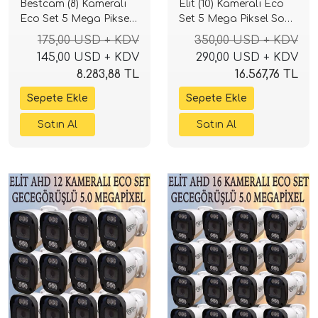
Bestcam (8) Kameralı
Elit (10) Kameralı Eco
Eco Set 5 Mega Piksel
Set 5 Mega Piksel Sony
Sony Lensli Full HD
Lensli Full HD Gece
175,00 USD + KDV
350,00 USD + KDV
Gece Görüşlü Güvenlik
Görüşlü Güvenlik
145,00 USD + KDV
290,00 USD + KDV
Kamerası Sistemi
Kamerası Sistemi
8.283,88 TL
16.567,76 TL