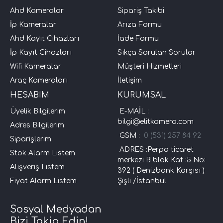
Ahd Kameralar
Sipariş Takibi
İp Kameralar
Arıza Formu
Ahd Kayıt Cihazları
İade Formu
İp Kayıt Cihazları
Sıkça Sorulan Sorular
Wifi Kameralar
Müşteri Hizmetleri
Araç Kameraları
İletişim
HESABIM
KURUMSAL
Üyelik Bilgilerim
E-MAİL :
bilgi@elitkamera.com
Adres Bilgilerim
GSM :
0 (531) 257 84 92
Siparişlerim
ADRES :Perpa ticaret
Stok Alarm Listem
merkezi B blok Kat :5 No:
Alışveriş Listem
392 ( Denizbank Karşısı )
Fiyat Alarm Listem
Şişli /İstanbul
Sosyal Medyadan
Bizi Takip Edin!