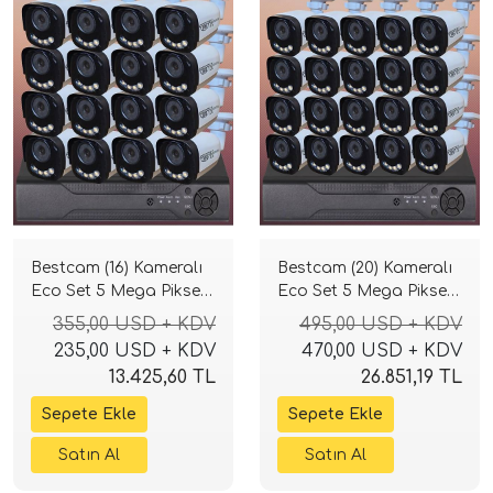
Bestcam (16) Kameralı
Bestcam (20) Kameralı
Eco Set 5 Mega Piksel
Eco Set 5 Mega Piksel
Sony Lensli Full HD
Sony Lensli Full HD
355,00 USD + KDV
495,00 USD + KDV
Gece Görüşlü Güvenlik
Gece Görüşlü Güvenlik
235,00 USD + KDV
470,00 USD + KDV
Kamerası Sistemi
Kamerası Sistemi
13.425,60 TL
26.851,19 TL