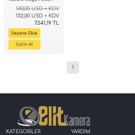
Sony Lensli 4K Ultra
140,00 USD + KDV
HD Güvenlik Sistemi
132,00 USD + KDV
7.541,19 TL
1
KATEGORİLER
YARDIM