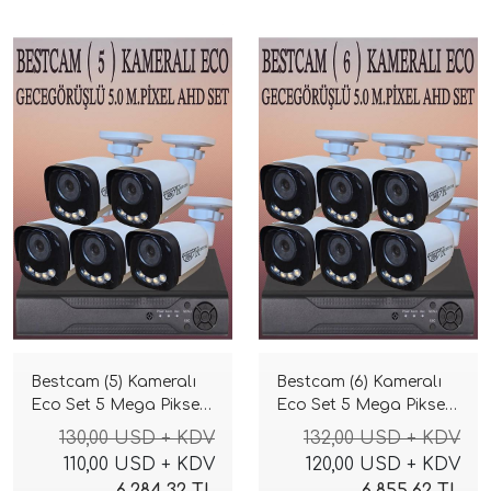
Bestcam (5) Kameralı
Bestcam (6) Kameralı
Eco Set 5 Mega Piksel
Eco Set 5 Mega Piksel
Sony Lensli Full HD
Sony Lensli Full HD
130,00 USD + KDV
132,00 USD + KDV
Gece Görüşlü Güvenlik
Gece Görüşlü Güvenlik
110,00 USD + KDV
120,00 USD + KDV
Kamerası Sistemi
Kamerası Sistemi
6.284,32 TL
6.855,62 TL