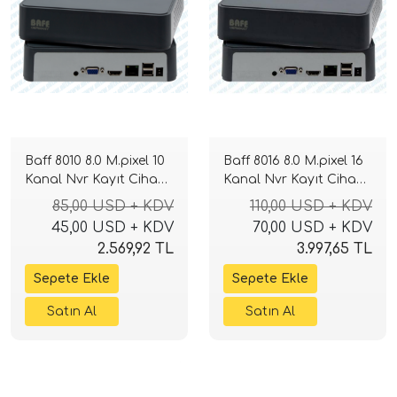
Baff 8010 8.0 M.pixel 10
Baff 8016 8.0 M.pixel 16
Kanal Nvr Kayıt Cihazı
Kanal Nvr Kayıt Cihazı
H265+ xmeye
H265+ xmeye
85,00 USD + KDV
110,00 USD + KDV
45,00 USD + KDV
70,00 USD + KDV
2.569,92 TL
3.997,65 TL