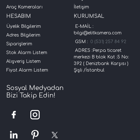
Araç Kameraları
İletişim
HESABIM
KURUMSAL
Üyelik Bilgilerim
E-MAİL :
bilgi@elitkamera.com
Adres Bilgilerim
GSM :
0 (531) 257 84 92
Siparişlerim
ADRES :Perpa ticaret
Stok Alarm Listem
merkezi B blok Kat :5 No:
Alışveriş Listem
392 ( Denizbank Karşısı )
Fiyat Alarm Listem
Şişli /İstanbul
Sosyal Medyadan
Bizi Takip Edin!