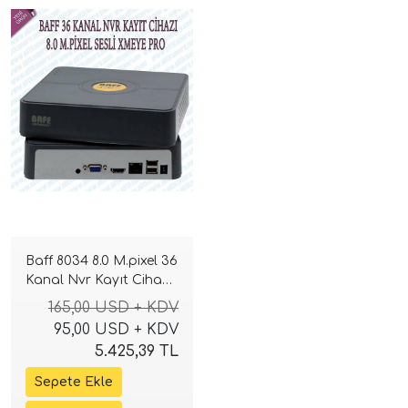
Baff 8034 8.0 M.pixel 36
Kanal Nvr Kayıt Cihazı
( çift hdd ) H265+
165,00 USD + KDV
xmeye
95,00 USD + KDV
5.425,39 TL