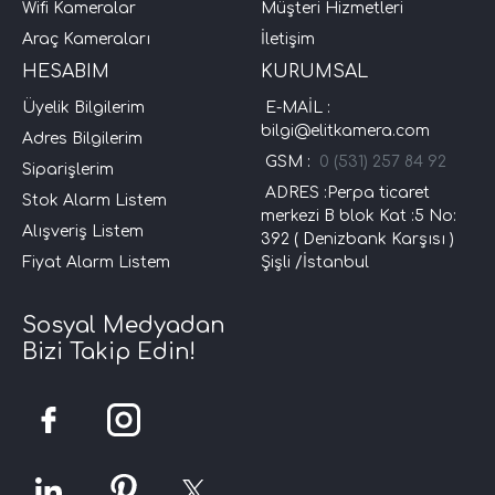
Wifi Kameralar
Müşteri Hizmetleri
Araç Kameraları
İletişim
HESABIM
KURUMSAL
Üyelik Bilgilerim
E-MAİL :
bilgi@elitkamera.com
Adres Bilgilerim
GSM :
0 (531) 257 84 92
Siparişlerim
ADRES :Perpa ticaret
Stok Alarm Listem
merkezi B blok Kat :5 No:
Alışveriş Listem
392 ( Denizbank Karşısı )
Fiyat Alarm Listem
Şişli /İstanbul
Sosyal Medyadan
Bizi Takip Edin!