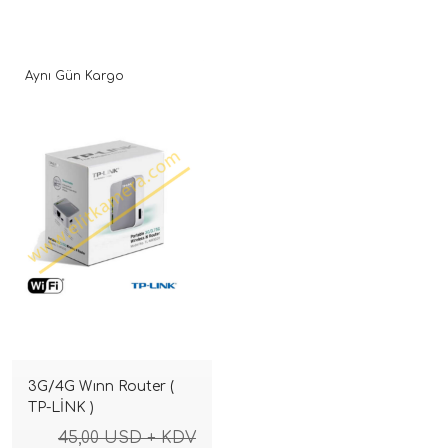
Aynı Gün Kargo
3G/4G Wınn Router (
TP-LİNK )
45,00 USD + KDV