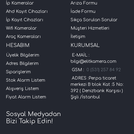
İp Kameralar
Arıza Formu
Ahd Kayıt Cihazları
İade Formu
İp Kayıt Cihazları
Sıkça Sorulan Sorular
Wifi Kameralar
Müşteri Hizmetleri
Araç Kameraları
İletişim
HESABIM
KURUMSAL
Üyelik Bilgilerim
E-MAİL :
bilgi@elitkamera.com
Adres Bilgilerim
GSM :
0 (531) 257 84 92
Siparişlerim
ADRES :Perpa ticaret
Stok Alarm Listem
merkezi B blok Kat :5 No:
Alışveriş Listem
392 ( Denizbank Karşısı )
Fiyat Alarm Listem
Şişli /İstanbul
Sosyal Medyadan
Bizi Takip Edin!