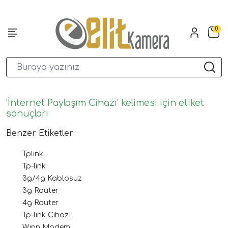
0
'İnternet Paylaşım Cihazı' kelimesi için etiket
sonuçları
Benzer Etiketler
Tplink
Tp-link
3g/4g Kablosuz
3g Router
4g Router
Tp-link Cihazı
Wınn Modem