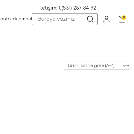
İletişim: 0(531) 257 84 92
0
montaj ekipmanları
Wifi Kameralar
Yangın Sistemleri
Kame