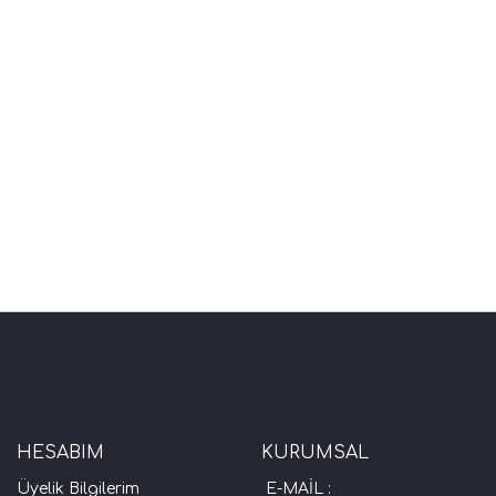
HESABIM
KURUMSAL
Üyelik Bilgilerim
E-MAİL :