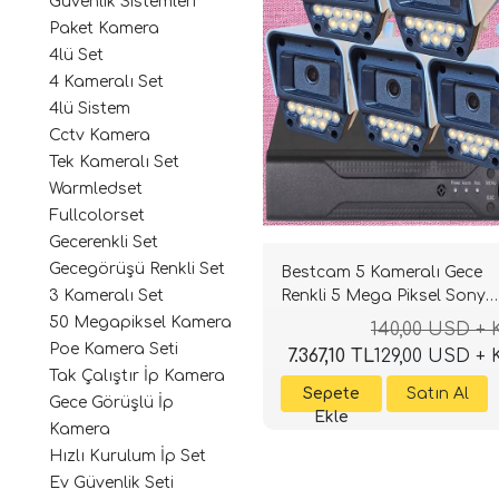
Güvenlik Sistemleri
Paket Kamera
4lü Set
4 Kameralı Set
4lü Sistem
Cctv Kamera
Tek Kameralı Set
Warmledset
Fullcolorset
Gecerenkli Set
Gecegörüşü Renkli Set
Bestcam 5 Kameralı Gece
Renkli 5 Mega Piksel Sony
3 Kameralı Set
Lensli 4K Güvenlik Sistemi
50 Megapiksel Kamera
140,00 USD +
Poe Kamera Seti
7.367,10 TL
129,00 USD +
Tak Çalıştır İp Kamera
Gece Görüşlü İp
Kamera
Hızlı Kurulum İp Set
Ev Güvenlik Seti