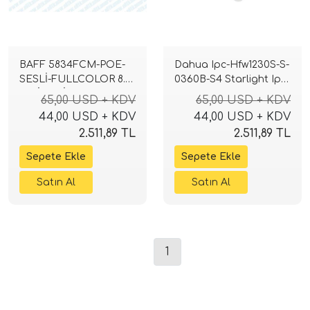
BAFF 5834FCM-POE-
Dahua Ipc-Hfw1230S-S-
SESLİ-FULLCOLOR 8.0
0360B-S4 Starlight Ip
M.PİXEL İP KAMERA
Bullet Kamera
65,00 USD + KDV
65,00 USD + KDV
44,00 USD + KDV
44,00 USD + KDV
2.511,89 TL
2.511,89 TL
1