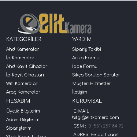
KATEGORİLER
YARDIM
Ahd Kameralar
Sipariş Takibi
İp Kameralar
Arıza Formu
Ahd Kayıt Cihazları
İade Formu
İp Kayıt Cihazları
Sıkça Sorulan Sorular
Wifi Kameralar
Müşteri Hizmetleri
Araç Kameraları
İletişim
HESABIM
KURUMSAL
Üyelik Bilgilerim
E-MAİL :
bilgi@elitkamera.com
Adres Bilgilerim
GSM :
0 (531) 257 84 92
Siparişlerim
ADRES :Perpa ticaret
Stok Alarm Listem