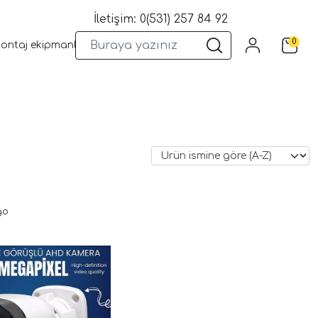
İletişim: 0(531) 257 84 92
0
montaj ekipmanları
Wifi Kameralar
Yangın Sistemleri
Kame
go