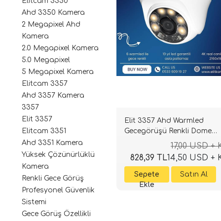
Elitcam 3350
Ahd 3350 Kamera
2 Megapixel Ahd
Kamera
2.0 Megapixel Kamera
5.0 Megapixel
5 Megapixel Kamera
Elitcam 3357
Ahd 3357 Kamera
3357
Elit 3357
Elit 3357 Ahd Warmled
Gecegörüşü Renkli Dome
Elitcam 3351
kamera 5.0 m.pixel Sony Le
Ahd 3351 Kamera
17,00 USD +
1080p full hd Su geçirmez
Yüksek Çözünürlüklü
828,39 TL
14,50 USD +
Kamera
Renkli Gece Görüş
Profesyonel Güvenlik
Sistemi
Gece Görüş Özellikli