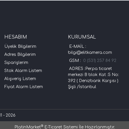
HESABIM
KURUMSAL
Üyelik Bilgilerim
E-MAİL :
bilgi@elitkamera.com
Adres Bilgilerim
GSM :
0 (531) 257 84 92
Siparişlerim
ADRES :Perpa ticaret
Stok Alarm Listem
merkezi B blok Kat :5 No:
Alışveriş Listem
392 ( Denizbank Karşısı )
Fiyat Alarm Listem
Şişli /İstanbul
1 - 2026
®
PlatinMarket
E-Ticaret Sistemi
İle Hazırlanmıştır.