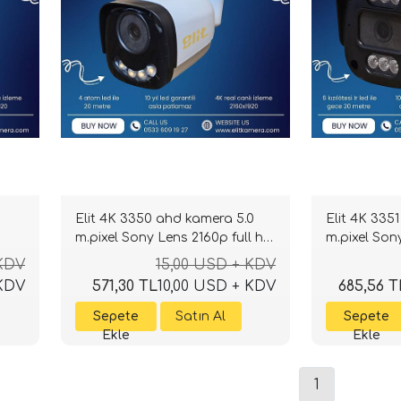
Elit 4K 3350 ahd kamera 5.0
Elit 4K 335
m.pixel Sony Lens 2160p full hd
m.pixel Son
ns
Gecegörüşlü
Gecegörüşl
 KDV
15,00 USD + KDV
 KDV
571,30 TL
10,00 USD + KDV
685,56 T
1