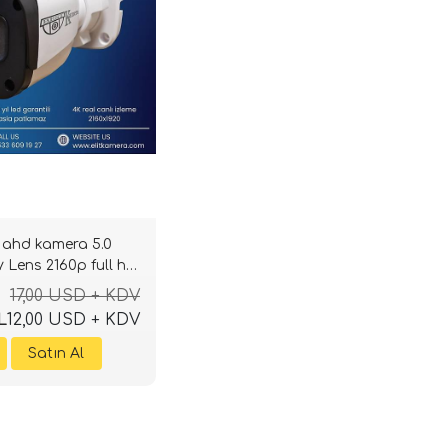
1 ahd kamera 5.0
y Lens 2160p full hd
ü
17,00 USD + KDV
L
12,00 USD + KDV