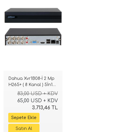
Dahua Xvr1B08-İ 2 Mp
H265+ ( 8 Kanal ) 5İn1
Dvr Kayıt Cihazı
83,00 USD + KDV
65,00 USD + KDV
3.713,46 TL