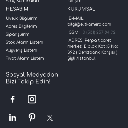
Araç Kameraları
İletişim
HESABIM
KURUMSAL
Üyelik Bilgilerim
E-MAİL :
bilgi@elitkamera.com
Adres Bilgilerim
GSM :
0 (531) 257 84 92
Siparişlerim
ADRES :Perpa ticaret
Stok Alarm Listem
merkezi B blok Kat :5 No:
Alışveriş Listem
392 ( Denizbank Karşısı )
Fiyat Alarm Listem
Şişli /İstanbul
Sosyal Medyadan
Bizi Takip Edin!