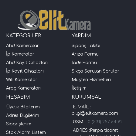
KATEGORİLER
YARDIM
Ahd Kameralar
Sipariş Takibi
İp Kameralar
Arıza Formu
Ahd Kayıt Cihazları
İade Formu
İp Kayıt Cihazları
Sıkça Sorulan Sorular
Wifi Kameralar
Müşteri Hizmetleri
Araç Kameraları
İletişim
HESABIM
KURUMSAL
Üyelik Bilgilerim
E-MAİL :
bilgi@elitkamera.com
Adres Bilgilerim
GSM :
0 (531) 257 84 92
Siparişlerim
ADRES :Perpa ticaret
Stok Alarm Listem