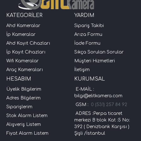
KATEGORİLER
YARDIM
Ahd Kameralar
Sipariş Takibi
İp Kameralar
Arıza Formu
Ahd Kayıt Cihazları
İade Formu
İp Kayıt Cihazları
Sıkça Sorulan Sorular
Wifi Kameralar
Müşteri Hizmetleri
Araç Kameraları
İletişim
HESABIM
KURUMSAL
Üyelik Bilgilerim
E-MAİL :
bilgi@elitkamera.com
Adres Bilgilerim
GSM :
0 (531) 257 84 92
Siparişlerim
ADRES :Perpa ticaret
Stok Alarm Listem
merkezi B blok Kat :5 No:
Alışveriş Listem
392 ( Denizbank Karşısı )
Fiyat Alarm Listem
Şişli /İstanbul