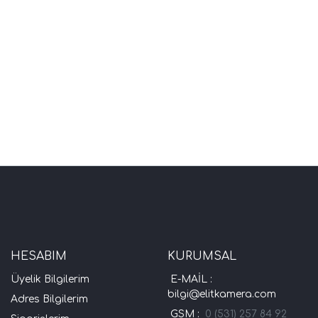
HESABIM
KURUMSAL
Üyelik Bilgilerim
E-MAİL :
bilgi@elitkamera.com
Adres Bilgilerim
GSM :
0 (531) 257 84 92