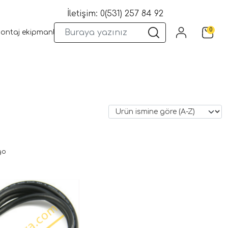
İletişim: 0(531) 257 84 92
0
montaj ekipmanları
Wifi Kameralar
Yangın Sistemleri
Kame
go