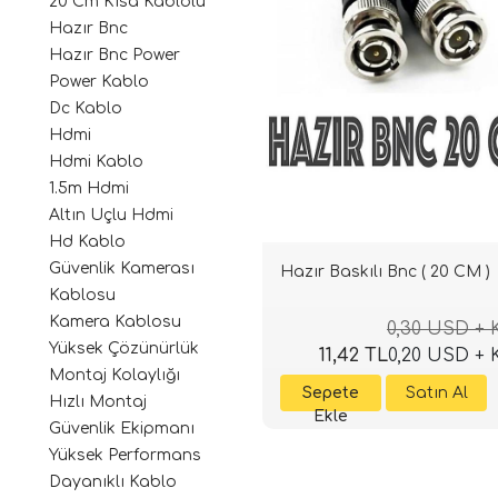
20 Cm Kısa Kablolu
Hazır Bnc
Hazır Bnc Power
Power Kablo
Dc Kablo
Hdmi
Hdmi Kablo
1.5m Hdmi
Altın Uçlu Hdmi
Hd Kablo
Güvenlik Kamerası
Hazır Baskılı Bnc ( 20 CM )
Kablosu
Kamera Kablosu
0,30 USD +
Yüksek Çözünürlük
11,42 TL
0,20 USD +
Montaj Kolaylığı
Hızlı Montaj
Güvenlik Ekipmanı
Yüksek Performans
Dayanıklı Kablo