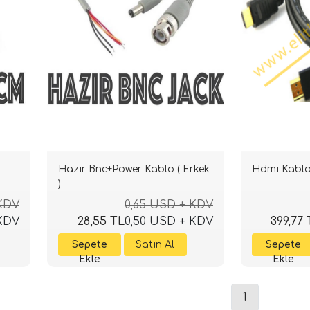
Hazır Bnc+Power Kablo ( Erkek
Hdmı Kablo (
)
 KDV
0,65 USD + KDV
 KDV
28,55 TL
0,50 USD + KDV
399,77 
1