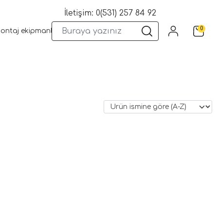
İletişim: 0(531) 257 84 92
0
montaj ekipmanları
Wifi Kameralar
Yangın Sistemleri
Kame