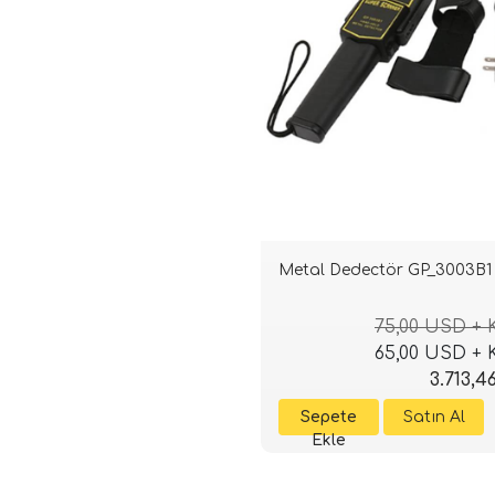
Metal Dedectör GP_3003B1
75,00 USD +
65,00 USD +
3.713,4