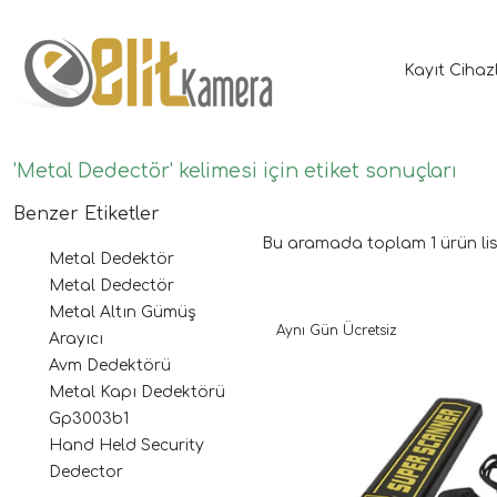
Kayıt Cihaz
'Metal Dedectör' kelimesi için etiket sonuçları
Benzer Etiketler
Bu aramada toplam
1
ürün lis
Metal Dedektör
Metal Dedectör
Metal Altın Gümüş
Aynı Gün Ücretsiz
Arayıcı
Avm Dedektörü
Metal Kapı Dedektörü
Gp3003b1
Hand Held Security
Dedector