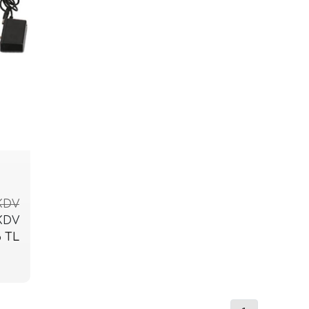
 KDV
 KDV
6 TL