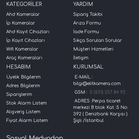
KATEGORİLER
YARDIM
Ahd Kameralar
Sipariş Takibi
İp Kameralar
Arıza Formu
Ahd Kayıt Cihazları
İade Formu
İp Kayıt Cihazları
Sıkça Sorulan Sorular
Wifi Kameralar
Müşteri Hizmetleri
Araç Kameraları
İletişim
HESABIM
KURUMSAL
Üyelik Bilgilerim
E-MAİL :
bilgi@elitkamera.com
Adres Bilgilerim
GSM :
0 (531) 257 84 92
Siparişlerim
ADRES :Perpa ticaret
Stok Alarm Listem
merkezi B blok Kat :5 No:
Alışveriş Listem
392 ( Denizbank Karşısı )
Fiyat Alarm Listem
Şişli /İstanbul
Sosyal Medyadan