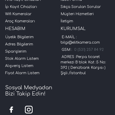
İp Kayıt Cihazları
Sıkça Sorulan Sorular
Wifi Kameralar
Müşteri Hizmetleri
Araç Kameraları
İletişim
HESABIM
KURUMSAL
Üyelik Bilgilerim
E-MAİL :
bilgi@elitkamera.com
Adres Bilgilerim
GSM :
0 (531) 257 84 92
Siparişlerim
ADRES :Perpa ticaret
Stok Alarm Listem
merkezi B blok Kat :5 No:
Alışveriş Listem
392 ( Denizbank Karşısı )
Fiyat Alarm Listem
Şişli /İstanbul
Sosyal Medyadan
Bizi Takip Edin!