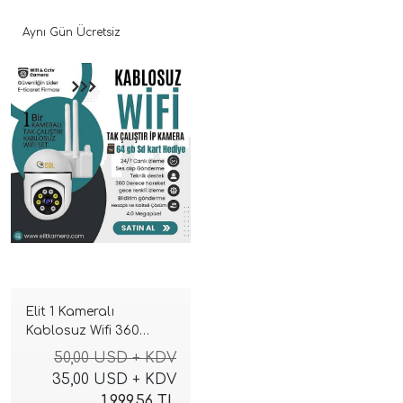
Aynı Gün Ücretsiz
Elit 1 Kameralı
Kablosuz Wifi 360
Derece sesli 4 M.p
50,00 USD + KDV
GeceRenkli Tak Çalıştır
35,00 USD + KDV
İp Kamera Seti ( 64GB )
1.999,56 TL