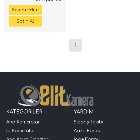
Hediye
1
KATEGORİLER
YARDIM
Ahd Kameralar
Sipariş Takibi
İp Kameralar
Arıza Formu
Ahd Kayıt Cihazları
İade Formu