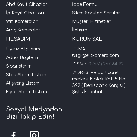
Ahd Kayıt Cihazları
İade Formu
İp Kayıt Cihazları
Sıkça Sorulan Sorular
Wifi Kameralar
Müşteri Hizmetleri
Araç Kameraları
İletişim
HESABIM
KURUMSAL
Üyelik Bilgilerim
E-MAİL :
bilgi@elitkamera.com
Adres Bilgilerim
GSM :
0 (531) 257 84 92
Siparişlerim
ADRES :Perpa ticaret
Stok Alarm Listem
merkezi B blok Kat :5 No:
Alışveriş Listem
392 ( Denizbank Karşısı )
Fiyat Alarm Listem
Şişli /İstanbul
Sosyal Medyadan
Bizi Takip Edin!