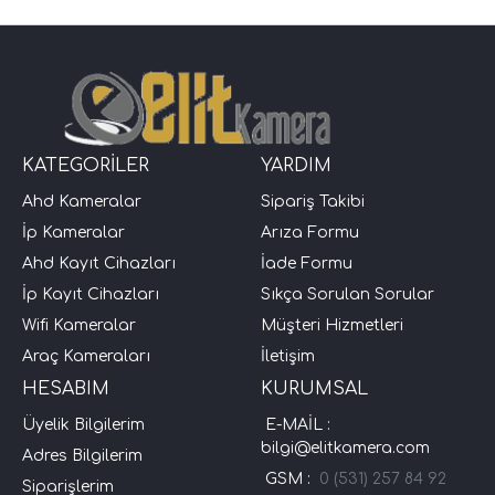
KATEGORİLER
YARDIM
Ahd Kameralar
Sipariş Takibi
İp Kameralar
Arıza Formu
Ahd Kayıt Cihazları
İade Formu
İp Kayıt Cihazları
Sıkça Sorulan Sorular
Wifi Kameralar
Müşteri Hizmetleri
Araç Kameraları
İletişim
HESABIM
KURUMSAL
Üyelik Bilgilerim
E-MAİL :
bilgi@elitkamera.com
Adres Bilgilerim
GSM :
0 (531) 257 84 92
Siparişlerim