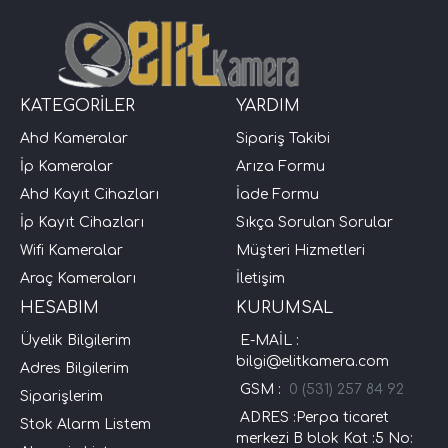
KATEGORİLER
YARDIM
Ahd Kameralar
Sipariş Takibi
İp Kameralar
Arıza Formu
Ahd Kayıt Cihazları
İade Formu
İp Kayıt Cihazları
Sıkça Sorulan Sorular
Wifi Kameralar
Müşteri Hizmetleri
Araç Kameraları
İletişim
HESABIM
KURUMSAL
Üyelik Bilgilerim
E-MAİL :
bilgi@elitkamera.com
Adres Bilgilerim
GSM :
0 (531) 257 84 92
Siparişlerim
ADRES :Perpa ticaret
Stok Alarm Listem
merkezi B blok Kat :5 No: