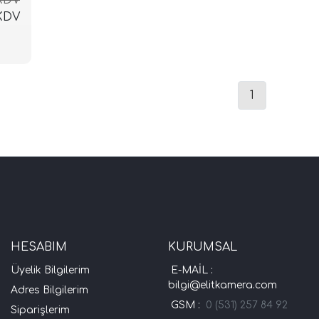
 KDV
1
HESABIM
KURUMSAL
Üyelik Bilgilerim
E-MAİL :
bilgi@elitkamera.com
Adres Bilgilerim
GSM :
0 (531) 257 84 92
Siparişlerim