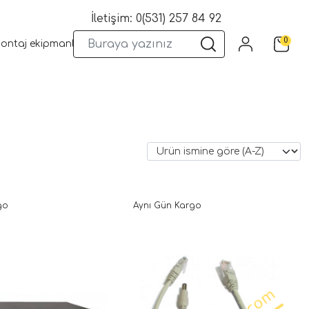
İletişim: 0(531) 257 84 92
0
montaj ekipmanları
Wifi Kameralar
Yangın Sistemleri
Kame
go
Aynı Gün Kargo