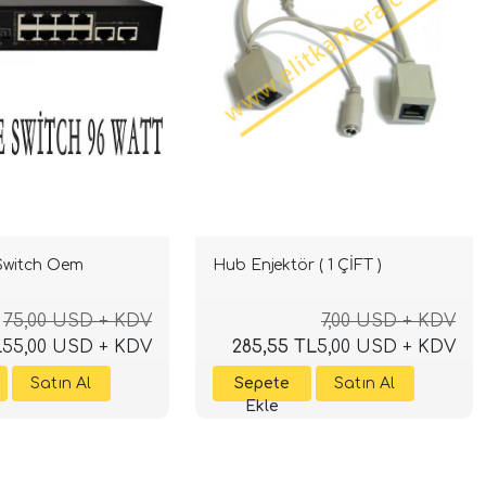
 Switch Oem
Hub Enjektör ( 1 ÇİFT )
75,00 USD + KDV
7,00 USD + KDV
L
55,00 USD + KDV
285,55 TL
5,00 USD + KDV