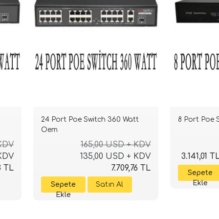
24 Port Poe Switch 360 Watt
8 Port Poe
Oem
 KDV
165,00 USD + KDV
 KDV
135,00 USD + KDV
3.141,01 T
3 TL
7.709,76 TL