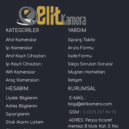
KATEGORİLER
YARDIM
Ahd Kameralar
Sipariş Takibi
İp Kameralar
Arıza Formu
Ahd Kayıt Cihazları
İade Formu
İp Kayıt Cihazları
Sıkça Sorulan Sorular
Wifi Kameralar
Müşteri Hizmetleri
Araç Kameraları
İletişim
HESABIM
KURUMSAL
Üyelik Bilgilerim
E-MAİL :
bilgi@elitkamera.com
Adres Bilgilerim
GSM :
0 (531) 257 84 92
Siparişlerim
ADRES :Perpa ticaret
Stok Alarm Listem
merkezi B blok Kat :5 No: