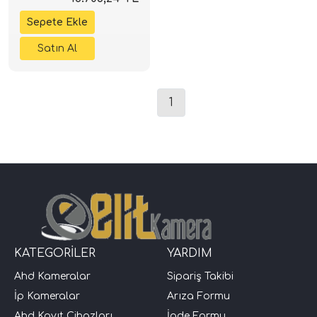
Hediye
1
KATEGORİLER
YARDIM
Ahd Kameralar
Sipariş Takibi
İp Kameralar
Arıza Formu
Ahd Kayıt Cihazları
İade Formu