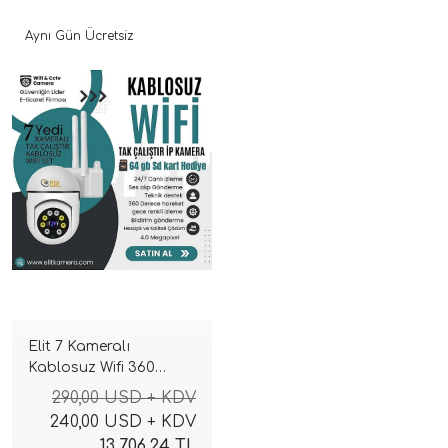
Aynı Gün Ücretsiz
Elit 7 Kameralı
Kablosuz Wifi 360
Derece sesli 4 M.p
290,00 USD + KDV
GeceRenkli Tak Çalıştır
240,00 USD + KDV
İp Kamera Seti ( 64GB )
13.706,24 TL