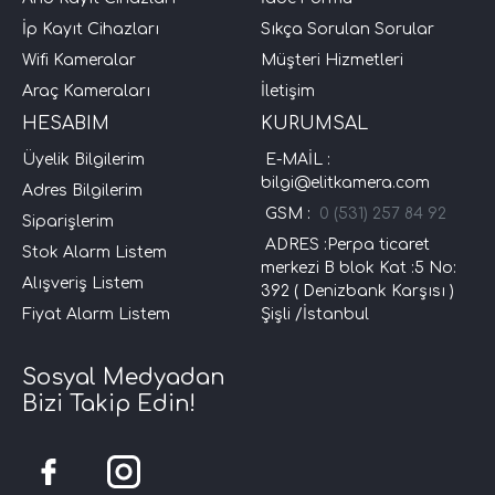
İp Kayıt Cihazları
Sıkça Sorulan Sorular
Wifi Kameralar
Müşteri Hizmetleri
Araç Kameraları
İletişim
HESABIM
KURUMSAL
Üyelik Bilgilerim
E-MAİL :
bilgi@elitkamera.com
Adres Bilgilerim
GSM :
0 (531) 257 84 92
Siparişlerim
ADRES :Perpa ticaret
Stok Alarm Listem
merkezi B blok Kat :5 No:
Alışveriş Listem
392 ( Denizbank Karşısı )
Fiyat Alarm Listem
Şişli /İstanbul
Sosyal Medyadan
Bizi Takip Edin!