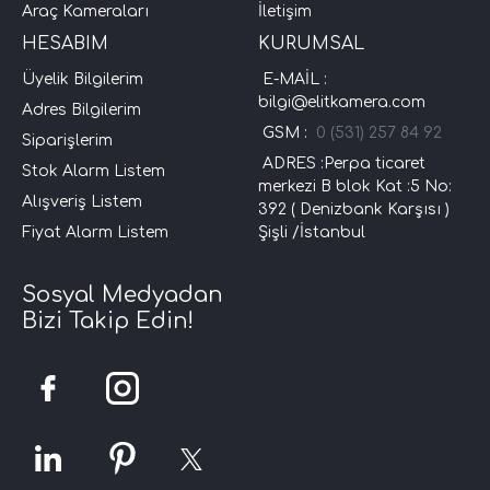
Araç Kameraları
İletişim
HESABIM
KURUMSAL
Üyelik Bilgilerim
E-MAİL :
bilgi@elitkamera.com
Adres Bilgilerim
GSM :
0 (531) 257 84 92
Siparişlerim
ADRES :Perpa ticaret
Stok Alarm Listem
merkezi B blok Kat :5 No:
Alışveriş Listem
392 ( Denizbank Karşısı )
Fiyat Alarm Listem
Şişli /İstanbul
Sosyal Medyadan
Bizi Takip Edin!