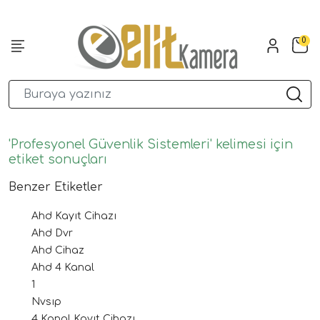
0
'Profesyonel Güvenlik Sistemleri' kelimesi için
etiket sonuçları
Benzer Etiketler
Ahd Kayıt Cihazı
Ahd Dvr
Ahd Cihaz
Ahd 4 Kanal
1
Nvsıp
4 Kanal Kayıt Cihazı