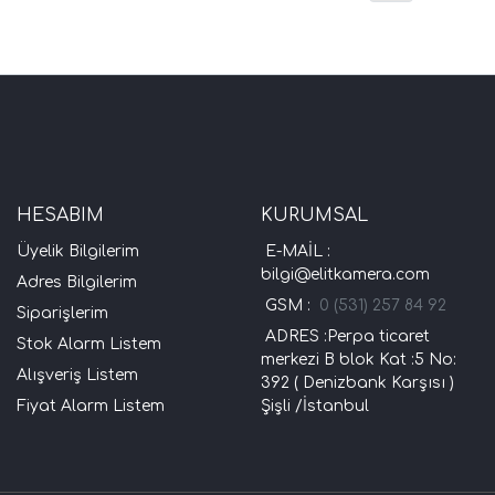
HESABIM
KURUMSAL
Üyelik Bilgilerim
E-MAİL :
bilgi@elitkamera.com
Adres Bilgilerim
GSM :
0 (531) 257 84 92
Siparişlerim
ADRES :Perpa ticaret
Stok Alarm Listem
merkezi B blok Kat :5 No:
Alışveriş Listem
392 ( Denizbank Karşısı )
Fiyat Alarm Listem
Şişli /İstanbul