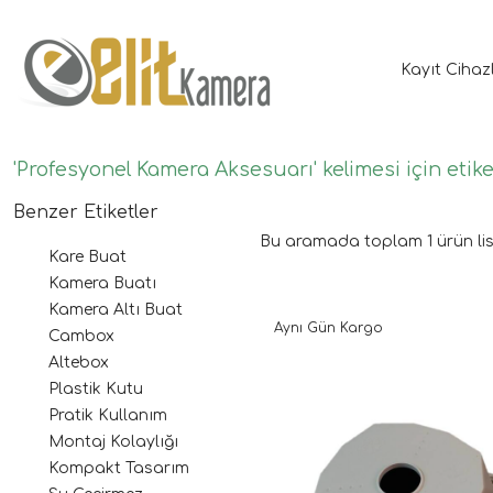
Kayıt Cihaz
'Profesyonel Kamera Aksesuarı' kelimesi için etik
Benzer Etiketler
Bu aramada toplam
1
ürün lis
Kare Buat
Kamera Buatı
Kamera Altı Buat
Aynı Gün Kargo
Cambox
Altebox
Plastik Kutu
Pratik Kullanım
Montaj Kolaylığı
Kompakt Tasarım