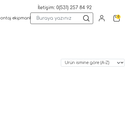
İletişim: 0(531) 257 84 92
0
montaj ekipmanları
Wifi Kameralar
Yangın Sistemleri
Kame