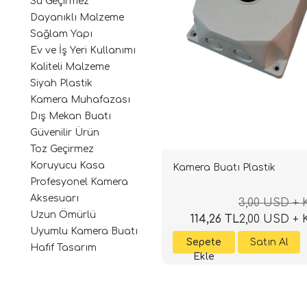
Su Geçirmez
Dayanıklı Malzeme
Sağlam Yapı
Ev ve İş Yeri Kullanımı
Kaliteli Malzeme
Siyah Plastik
Kamera Muhafazası
Dış Mekan Buatı
Güvenilir Ürün
Toz Geçirmez
Koruyucu Kasa
Kamera Buatı Plastik
Profesyonel Kamera
Aksesuarı
3,00 USD +
Uzun Ömürlü
114,26 TL
2,00 USD +
Uyumlu Kamera Buatı
Hafif Tasarım