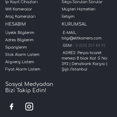
İp Kayıt Cihazları
Sıkça Sorulan Sorular
Wifi Kameralar
Müşteri Hizmetleri
Araç Kameraları
İletişim
HESABIM
KURUMSAL
Üyelik Bilgilerim
E-MAİL :
bilgi@elitkamera.com
Adres Bilgilerim
GSM :
0 (531) 257 84 92
Siparişlerim
ADRES :Perpa ticaret
Stok Alarm Listem
merkezi B blok Kat :5 No:
Alışveriş Listem
392 ( Denizbank Karşısı )
Fiyat Alarm Listem
Şişli /İstanbul
Sosyal Medyadan
Bizi Takip Edin!