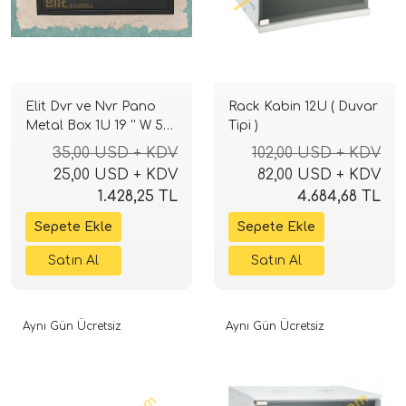
Elit Dvr ve Nvr Pano
Rack Kabin 12U ( Duvar
Metal Box 1U 19 '' W 50
Tipi )
H 40 D Rack Kabinet
35,00 USD + KDV
102,00 USD + KDV
Dvr ve Adaptör
25,00 USD + KDV
82,00 USD + KDV
Koruma Kutusu
1.428,25 TL
4.684,68 TL
Antrasit
Aynı Gün Ücretsiz
Aynı Gün Ücretsiz