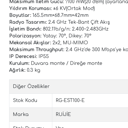
Maksimum İletim Gücü:
?100 mW(20 dBm) (ayarlanab
Yıldırım Koruması:
±6 KV(Ortak Mod)
Boyutlar:
165.5mm×68.7mm×42mm
Radyo Tasarımı:
2.4 GHz Tek-Bant Çift Akış
İşletim Bandı:
802.11b/g/n: 2.400~2.483GHz
Polarizasyon:
Yatay: 70°, Dikey: 70°
Mekansal Akışlar:
2x2, MU-MIMO
Maksimum Throughput:
2.4 GHz'de 300 Mbps'ye k
IP Derecesi:
IP55
Kurulum:
Duvara monte / Direğe monte
Ağırlık:
0.3 kg
Diğer Özellikler
Stok Kodu
RG-EST100-E
Marka
RUİJİE