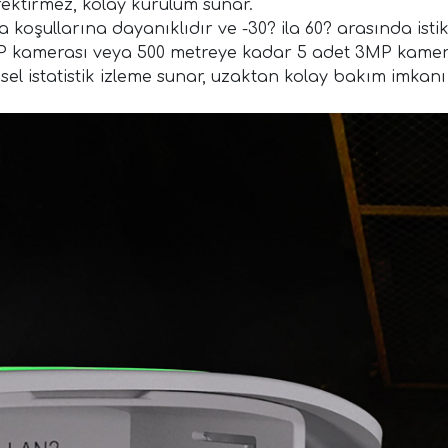
ktirmez, kolay kurulum sunar.
koşullarına dayanıklıdır ve -30? ila 60? arasında istik
 kamerası veya 500 metreye kadar 5 adet 3MP kameras
sel istatistik izleme sunar, uzaktan kolay bakım imkanı