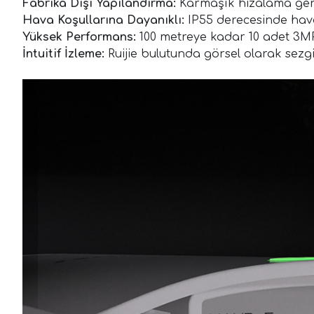
Fabrika Dışı Yapılandırma:
Karmaşık hizalama gere
Hava Koşullarına Dayanıklı:
IP55 derecesinde hava 
Yüksek Performans:
100 metreye kadar 10 adet 3MP
İntuitif İzleme:
Ruijie bulutunda görsel olarak sezgi