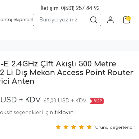
İletişim: 0(531) 257 84 92
0
montaj ekipmanları
Wifi Kameralar
Yangın Sistemleri
Kame
-E 2.4GHz Çift Akışlı 500 Metre
2 Li Dış Mekan Access Point Router
ici Anten
 USD + KDV
65,00 USD + KDV
%29
aksit seçenekleri için
tıklayın.
Ürünü değerlendir