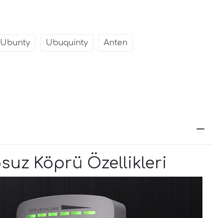
Ubunty
Ubuquinty
Anten
osuz Köprü Özellikleri