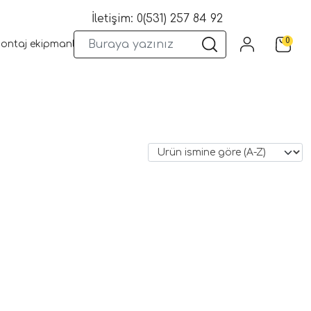
İletişim: 0(531) 257 84 92
0
montaj ekipmanları
Wifi Kameralar
Yangın Sistemleri
Kame