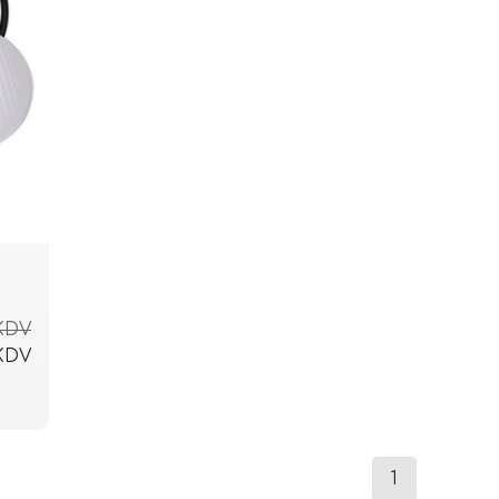
 KDV
 KDV
1