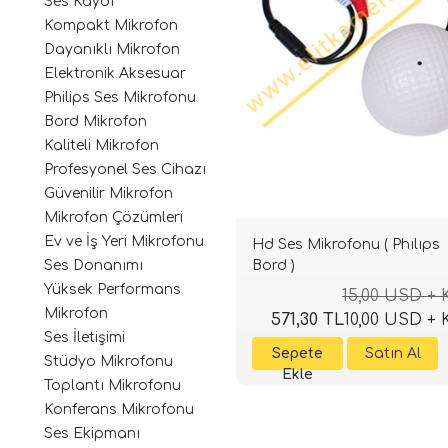
Ses Kaydı
Kompakt Mikrofon
Dayanıklı Mikrofon
Elektronik Aksesuar
Philips Ses Mikrofonu
Bord Mikrofon
Kaliteli Mikrofon
Profesyonel Ses Cihazı
Güvenilir Mikrofon
Mikrofon Çözümleri
Ev ve İş Yeri Mikrofonu
Hd Ses Mikrofonu ( Phılıps
Bord )
Ses Donanımı
Yüksek Performans
15,00 USD +
Mikrofon
571,30 TL
10,00 USD +
Ses İletişimi
Stüdyo Mikrofonu
Toplantı Mikrofonu
Konferans Mikrofonu
Ses Ekipmanı