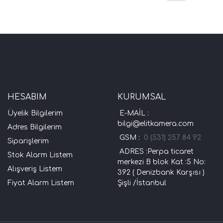
HESABIM
KURUMSAL
Üyelik Bilgilerim
E-MAİL :
bilgi@elitkamera.com
Adres Bilgilerim
GSM :
0 (531) 257 84 92
Siparişlerim
ADRES :Perpa ticaret
Stok Alarm Listem
merkezi B blok Kat :5 No:
Alışveriş Listem
392 ( Denizbank Karşısı )
Fiyat Alarm Listem
Şişli /İstanbul