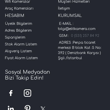
Wifi Kameralar
Müşteri Hizmetleri
Araç Kameraları
İletişim
HESABIM
KURUMSAL
Üyelik Bilgilerim
E-MAİL :
bilgi@elitkamera.com
Adres Bilgilerim
GSM :
0 (531) 257 84 92
Siparişlerim
ADRES :Perpa ticaret
Stok Alarm Listem
merkezi B blok Kat :5 No:
Alışveriş Listem
392 ( Denizbank Karşısı )
Fiyat Alarm Listem
Şişli /İstanbul
Sosyal Medyadan
Bizi Takip Edin!