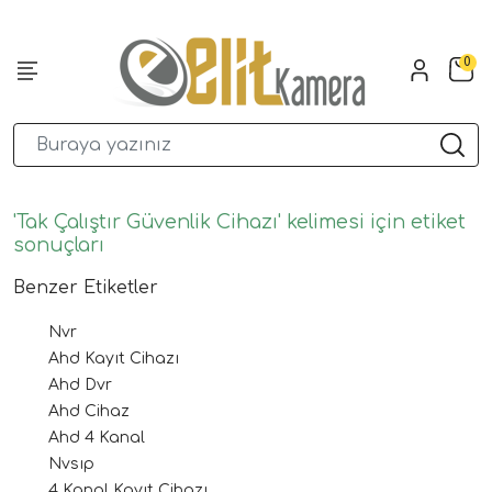
0
'Tak Çalıştır Güvenlik Cihazı' kelimesi için etiket
sonuçları
Benzer Etiketler
Nvr
Ahd Kayıt Cihazı
Ahd Dvr
Ahd Cihaz
Ahd 4 Kanal
Nvsıp
4 Kanal Kayıt Cihazı