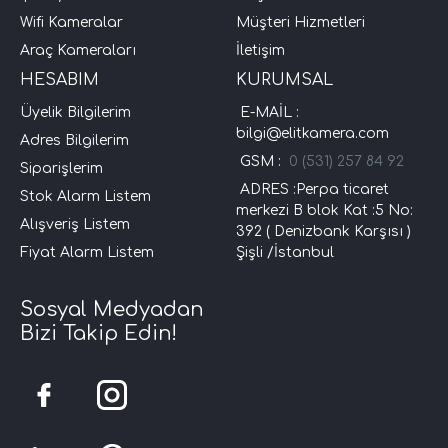
Wifi Kameralar
Müşteri Hizmetleri
Araç Kameraları
İletişim
HESABIM
KURUMSAL
Üyelik Bilgilerim
E-MAİL :
bilgi@elitkamera.com
Adres Bilgilerim
GSM :
0 (531) 257 84 92
Siparişlerim
ADRES :Perpa ticaret
Stok Alarm Listem
merkezi B blok Kat :5 No:
Alışveriş Listem
392 ( Denizbank Karşısı )
Fiyat Alarm Listem
Şişli /İstanbul
Sosyal Medyadan
Bizi Takip Edin!