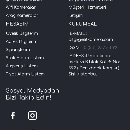
Wifi Kameralar
Müşteri Hizmetleri
Araç Kameraları
İletişim
HESABIM
KURUMSAL
Üyelik Bilgilerim
E-MAİL :
bilgi@elitkamera.com
Adres Bilgilerim
GSM :
0 (531) 257 84 92
Siparişlerim
ADRES :Perpa ticaret
Stok Alarm Listem
merkezi B blok Kat :5 No:
Alışveriş Listem
392 ( Denizbank Karşısı )
Fiyat Alarm Listem
Şişli /İstanbul
Sosyal Medyadan
Bizi Takip Edin!