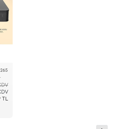
H265
 KDV
 KDV
9 TL