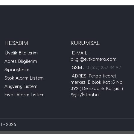
HESABIM
KURUMSAL
Üyelik Bilgilerim
E-MAİL :
bilgi@elitkamera.com
Adres Bilgilerim
GSM :
0 (531) 257 84 92
Siparişlerim
ADRES :Perpa ticaret
Stok Alarm Listem
merkezi B blok Kat :5 No:
Alışveriş Listem
392 ( Denizbank Karşısı )
Fiyat Alarm Listem
Şişli /İstanbul
1 - 2026