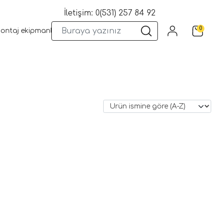
İletişim: 0(531) 257 84 92
0
montaj ekipmanları
Wifi Kameralar
Yangın Sistemleri
Kame