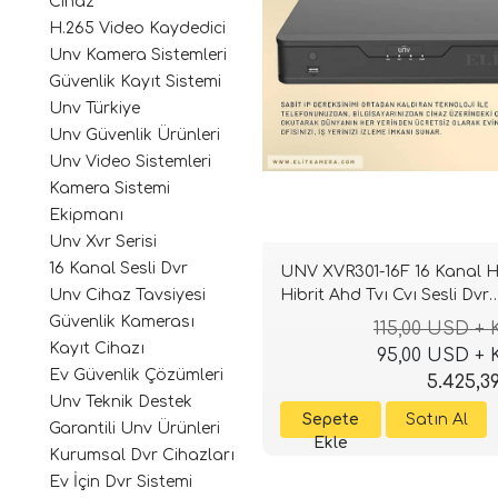
Cihaz
H.265 Video Kaydedici
Unv Kamera Sistemleri
Güvenlik Kayıt Sistemi
Unv Türkiye
Unv Güvenlik Ürünleri
Unv Video Sistemleri
Kamera Sistemi
Ekipmanı
Unv Xvr Serisi
16 Kanal Sesli Dvr
UNV XVR301-16F 16 Kanal 
Hibrit Ahd Tvı Cvı Sesli Dvr
Unv Cihaz Tavsiyesi
Kayıt Cihazı
Güvenlik Kamerası
115,00 USD +
Kayıt Cihazı
95,00 USD +
Ev Güvenlik Çözümleri
5.425,3
Unv Teknik Destek
Garantili Unv Ürünleri
Kurumsal Dvr Cihazları
Ev İçin Dvr Sistemi