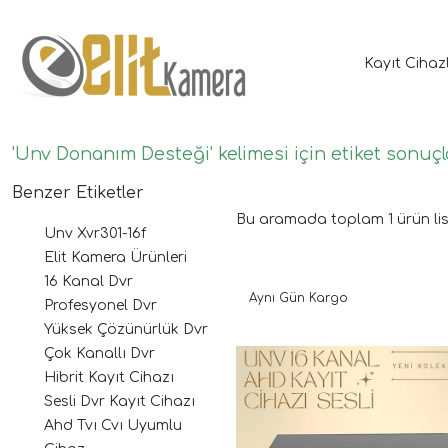
Kayıt Cihaz
'Unv Donanım Desteği' kelimesi için etiket sonuçl
Benzer Etiketler
Bu aramada toplam
1
ürün lis
Unv Xvr301-16f
Elit Kamera Ürünleri
16 Kanal Dvr
Aynı Gün Kargo
Profesyonel Dvr
Yüksek Çözünürlük Dvr
Çok Kanallı Dvr
Hibrit Kayıt Cihazı
Sesli Dvr Kayıt Cihazı
Ahd Tvı Cvı Uyumlu