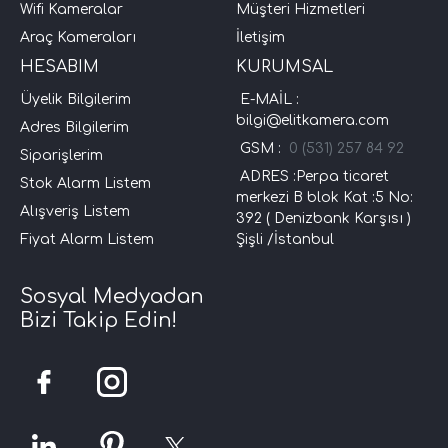
Wifi Kameralar
Müşteri Hizmetleri
Araç Kameraları
İletişim
HESABIM
KURUMSAL
Üyelik Bilgilerim
E-MAİL :
bilgi@elitkamera.com
Adres Bilgilerim
GSM :
0 (531) 257 84 92
Siparişlerim
ADRES :Perpa ticaret
Stok Alarm Listem
merkezi B blok Kat :5 No:
Alışveriş Listem
392 ( Denizbank Karşısı )
Fiyat Alarm Listem
Şişli /İstanbul
Sosyal Medyadan
Bizi Takip Edin!