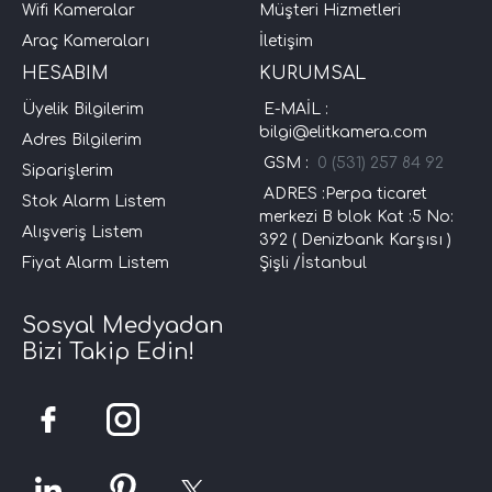
Wifi Kameralar
Müşteri Hizmetleri
Araç Kameraları
İletişim
HESABIM
KURUMSAL
Üyelik Bilgilerim
E-MAİL :
bilgi@elitkamera.com
Adres Bilgilerim
GSM :
0 (531) 257 84 92
Siparişlerim
ADRES :Perpa ticaret
Stok Alarm Listem
merkezi B blok Kat :5 No:
Alışveriş Listem
392 ( Denizbank Karşısı )
Fiyat Alarm Listem
Şişli /İstanbul
Sosyal Medyadan
Bizi Takip Edin!