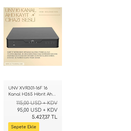
UNV XVR301-16F 16
Kanal H265 Hibrit Ahd
Tvı Cvı Sesli Dvr Kayıt
115,00 USD + KDV
Cihazı
95,00 USD + KDV
5.427,37 TL