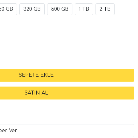
50 GB
320 GB
500 GB
1 TB
2 TB
ber Ver