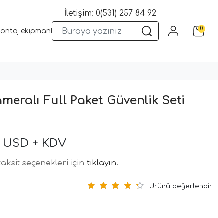
İletişim: 0(531) 257 84 92
0
montaj ekipmanları
Wifi Kameralar
Yangın Sistemleri
Kame
ameralı Full Paket Güvenlik Seti
00 USD + KDV
aksit seçenekleri için
tıklayın.
Ürünü değerlendir