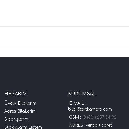
HESABIM
KURUMSAL
Üyelik Bilgilerim
E-MAİL :
bilgi@elitkamera.com
Adres Bilgilerim
GSM :
0 (531) 257 84 92
Siparişlerim
ADRES :Perpa ticaret
Stok Alarm Listem