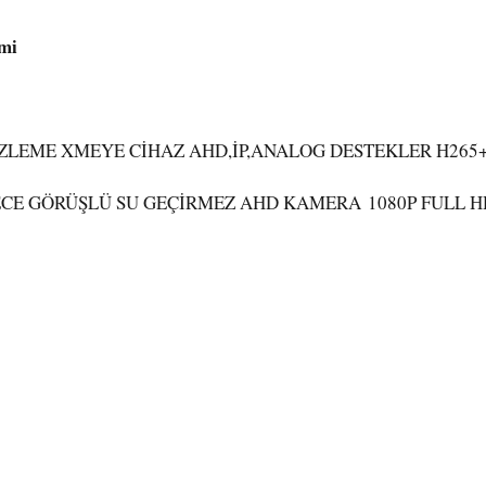
emi
N İZLEME XMEYE CİHAZ AHD,İP,ANALOG DESTEKLER H26
 GECE GÖRÜŞLÜ SU GEÇİRMEZ AHD KAMERA 1080P FULL H