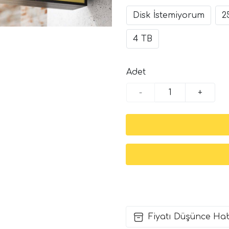
Disk İstemiyorum
2
4 TB
Adet
-
+
Fiyatı Düşünce Ha