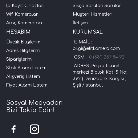
İp Kayıt Cihazları
Sıkça Sorulan Sorular
Wifi Kameralar
Müşteri Hizmetleri
Araç Kameraları
İletişim
HESABIM
KURUMSAL
Üyelik Bilgilerim
E-MAİL :
bilgi@elitkamera.com
Adres Bilgilerim
GSM :
0 (531) 257 84 92
Siparişlerim
ADRES :Perpa ticaret
Stok Alarm Listem
merkezi B blok Kat :5 No:
Alışveriş Listem
392 ( Denizbank Karşısı )
Fiyat Alarm Listem
Şişli /İstanbul
Sosyal Medyadan
Bizi Takip Edin!