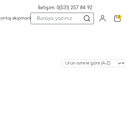
İletişim: 0(531) 257 84 92
0
montaj ekipmanları
Wifi Kameralar
Yangın Sistemleri
Kame