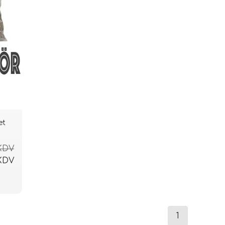
et
 KDV
 KDV
1