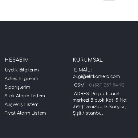
HESABIM
KURUMSAL
Üyelik Bilgilerim
E-MAİL :
bilgi@elitkamera.com
Adres Bilgilerim
GSM :
0 (531) 257 84 92
Siparişlerim
ADRES :Perpa ticaret
Stok Alarm Listem
merkezi B blok Kat :5 No:
Alışveriş Listem
392 ( Denizbank Karşısı )
Fiyat Alarm Listem
Şişli /İstanbul