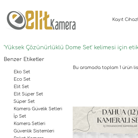
Kayıt Cihaz
'Yüksek Çözünürlüklü Dome Set' kelimesi için eti
Benzer Etiketler
Bu aramada toplam
1
ürün lis
Eko Set
Eco Set
Elit Set
Elit Süper Set
Süper Set
Kamera Güvelik Setleri
İp Set
Kamera Setleri
Güvenlik Sistemleri