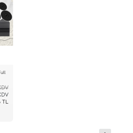
ull
 KDV
 KDV
6 TL