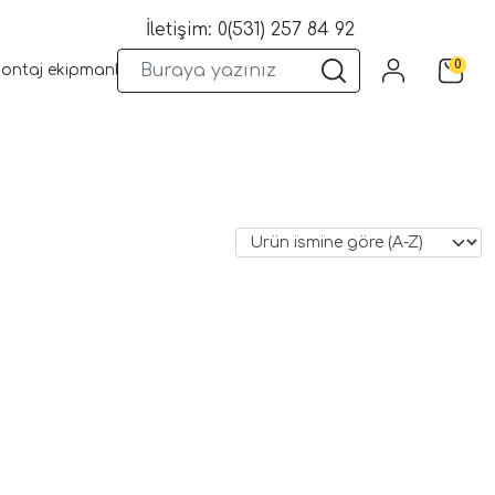
İletişim: 0(531) 257 84 92
0
montaj ekipmanları
Wifi Kameralar
Yangın Sistemleri
Kame