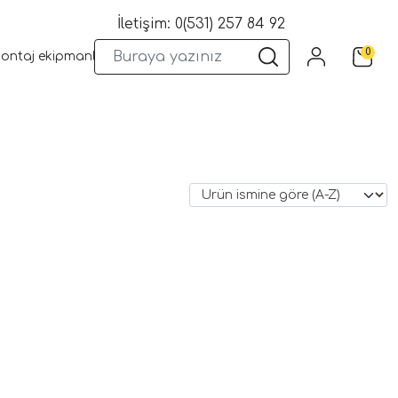
İletişim: 0(531) 257 84 92
0
montaj ekipmanları
Wifi Kameralar
Yangın Sistemleri
Kame