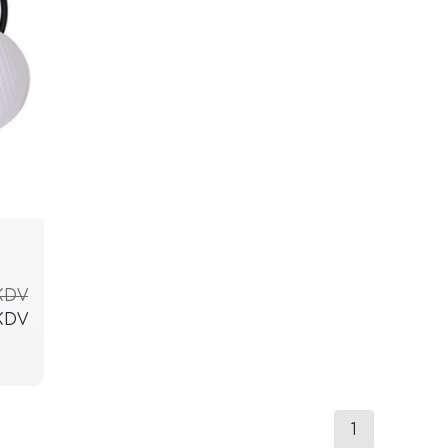
 KDV
 KDV
1