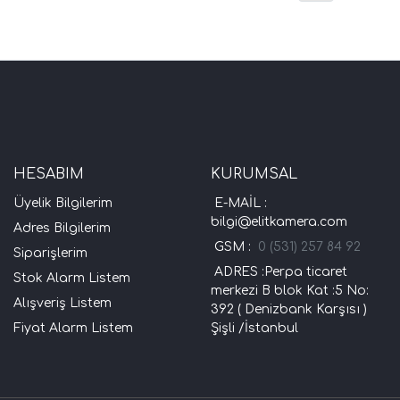
HESABIM
KURUMSAL
Üyelik Bilgilerim
E-MAİL :
bilgi@elitkamera.com
Adres Bilgilerim
GSM :
0 (531) 257 84 92
Siparişlerim
ADRES :Perpa ticaret
Stok Alarm Listem
merkezi B blok Kat :5 No:
Alışveriş Listem
392 ( Denizbank Karşısı )
Fiyat Alarm Listem
Şişli /İstanbul