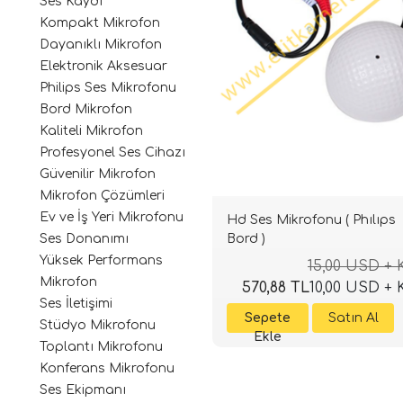
Ses Kaydı
Kompakt Mikrofon
Dayanıklı Mikrofon
Elektronik Aksesuar
Philips Ses Mikrofonu
Bord Mikrofon
Kaliteli Mikrofon
Profesyonel Ses Cihazı
Güvenilir Mikrofon
Mikrofon Çözümleri
Ev ve İş Yeri Mikrofonu
Hd Ses Mikrofonu ( Phılıps
Bord )
Ses Donanımı
Yüksek Performans
15,00 USD +
Mikrofon
570,88 TL
10,00 USD +
Ses İletişimi
Stüdyo Mikrofonu
Toplantı Mikrofonu
Konferans Mikrofonu
Ses Ekipmanı