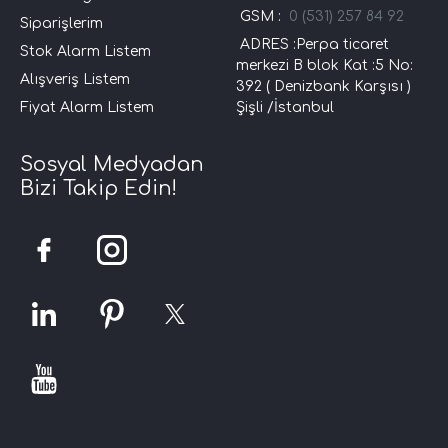
GSM :
0 (531) 257 84 92
Siparişlerim
ADRES :Perpa ticaret
Stok Alarm Listem
merkezi B blok Kat :5 No:
Alışveriş Listem
392 ( Denizbank Karşısı )
Fiyat Alarm Listem
Şişli /İstanbul
Sosyal Medyadan
Bizi Takip Edin!